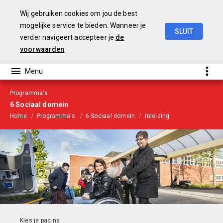
Wij gebruiken cookies om jou de best
mogelijke service te bieden. Wanneer je
SLUIT
verder navigeert accepteer je
de
Begroting
2021
voorwaarden
Programma's
6 Sociaal domein
Home
Programma's
6 Sociaal domein
Inleiding