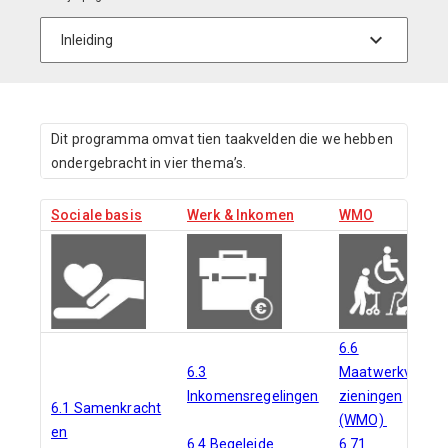
Dit programma omvat tien taakvelden die we hebben
ondergebracht in vier thema’s.
Sociale basis
Werk & Inkomen
WMO
6.6
6.3
Maatwerkvoor-
Inkomensregelingen
zieningen
6.1 Samenkracht
(WMO)
en
6.4 Begeleide
6.71