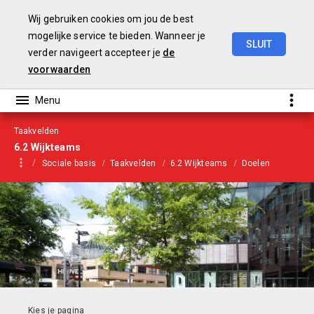
Wij gebruiken cookies om jou de best
mogelijke service te bieden. Wanneer je
SLUIT
verder navigeert accepteer je
de
Begroting
2021
voorwaarden
Taakvelden
6.2 Wijkteams
Sociale basis
Taakvelden
6.2 Wijkteams
Doelen