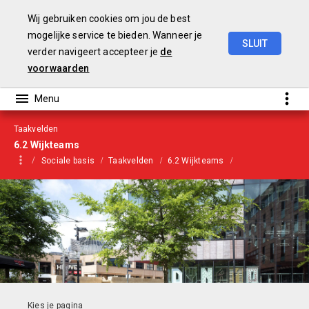
Wij gebruiken cookies om jou de best
mogelijke service te bieden. Wanneer je
SLUIT
verder navigeert accepteer je
de
Begroting
2021
voorwaarden
Taakvelden
6.2 Wijkteams
Sociale basis
Taakvelden
6.2 Wijkteams
Indicatoren