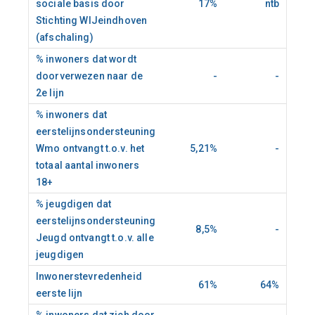
sociale basis door
17%
ntb
Stichting WIJeindhoven
(afschaling)
% inwoners dat wordt
doorverwezen naar de
-
-
2e lijn
% inwoners dat
eerstelijnsondersteuning
Wmo ontvangt t.o.v. het
5,21%
-
totaal aantal inwoners
18+
% jeugdigen dat
eerstelijnsondersteuning
8,5%
-
Jeugd ontvangt t.o.v. alle
jeugdigen
Inwonerstevredenheid
61%
64%
eerste lijn