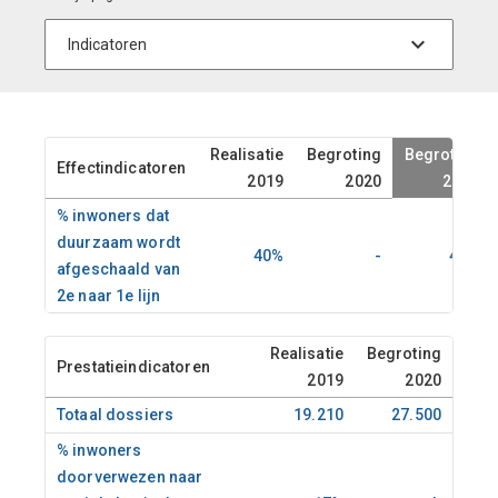
Realisatie
Begroting
Begroting
Effectindicatoren
2019
2020
2021
% inwoners dat
duurzaam wordt
40%
-
40%
afgeschaald van
2e naar 1e lijn
Realisatie
Begroting
Begr
Prestatieindicatoren
2019
2020
Totaal dossiers
19.210
27.500
2
% inwoners
doorverwezen naar