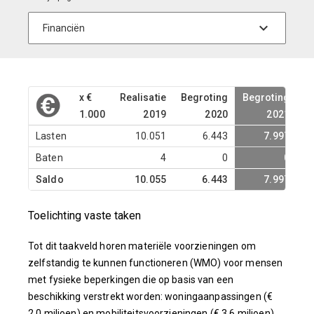
x €
Realisatie
Begroting
Begroting
B
1.000
2019
2020
2021
Lasten
10.051
6.443
7.997
Baten
4
0
0
Saldo
10.055
6.443
7.997
Toelichting vaste taken
Tot dit taakveld horen materiële voorzieningen om
zelfstandig te kunnen functioneren (WMO) voor mensen
met fysieke beperkingen die op basis van een
beschikking verstrekt worden: woningaanpassingen (€
2,0 miljoen) en mobiliteitsvoorzieningen (€ 3,6 miljoen).