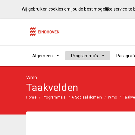
Wij gebruiken cookies om jou de best mogelijke service te
Algemeen
Programma's
Paragraf
Wmo
Taakvelden
Home
Programma's
6 Sociaal domein
Wmo
Taakve