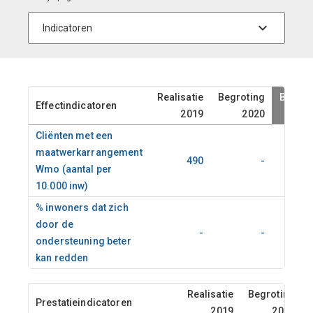
Realisatie
Begroting
Begrot
Effectindicatoren
2019
2020
2
Cliënten met een
maatwerkarrangement
490
-
Wmo (aantal per
10.000 inw)
% inwoners dat zich
door de
-
-
ondersteuning beter
kan redden
Realisatie
Begroting
Prestatieindicatoren
2019
2020