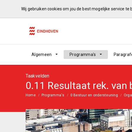
Wij gebruiken cookies om jou de best mogelijke service te
Algemeen
Programma's
Paragraf
Taakvelden
0.11 Resultaat rek. van 
Home
Programma's
0 Bestuur en ondersteuning
Orga