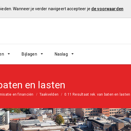
 bieden. Wanneer je verder navigeert accepteer je
de voorwaarden
en
Bijlagen
Naslag
baten en lasten
nisatie en financiën
Taakvelden
0.11 Resultaat rek. van baten en lasten