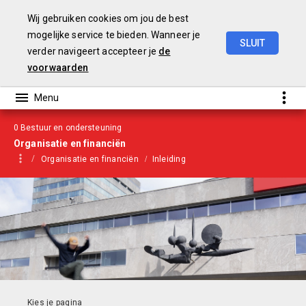
Wij gebruiken cookies om jou de best
mogelijke service te bieden. Wanneer je
SLUIT
verder navigeert accepteer je
de
Begroting
2021
voorwaarden
0 Bestuur en ondersteuning
Organisatie en financiën
Organisatie en financiën
Inleiding