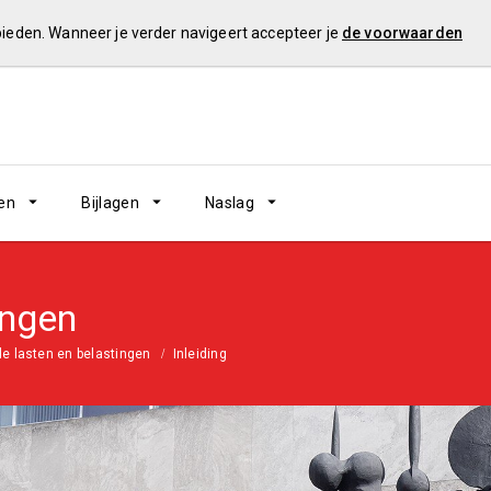
 bieden. Wanneer je verder navigeert accepteer je
de voorwaarden
en
Bijlagen
Naslag
ingen
le lasten en belastingen
Inleiding