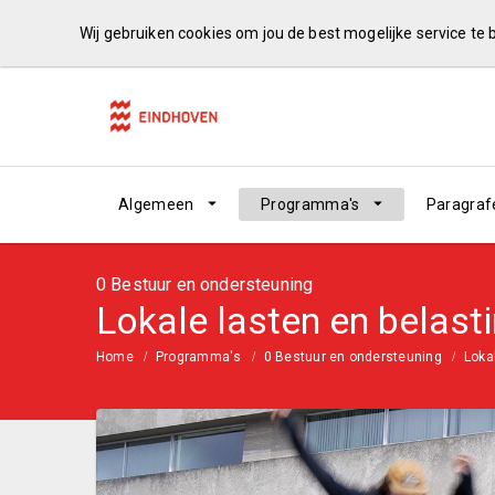
Wij gebruiken cookies om jou de best mogelijke service te
Algemeen
Programma's
Paragraf
0 Bestuur en ondersteuning
Lokale lasten en belast
Home
Programma's
0 Bestuur en ondersteuning
Loka