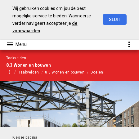
Wij gebruiken cookies om jou de best
mogelijke service te bieden. Wanneer je
SLUIT
verder navigeert accepteer je
de
Begroting
2021
voorwaarden
Taakvelden
8.3 Wonen en bouwen
Taakvelden
8.3 Wonen en bouwen
Doelen