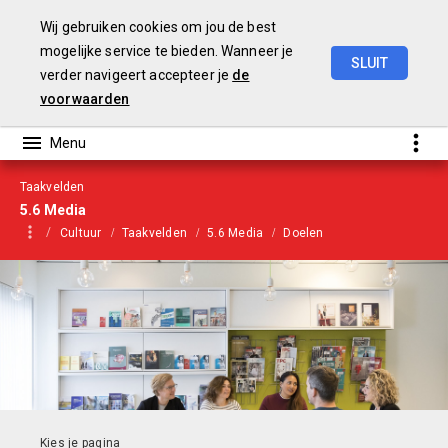
Wij gebruiken cookies om jou de best
mogelijke service te bieden. Wanneer je
SLUIT
verder navigeert accepteer je
de
Begroting
2021
voorwaarden
Taakvelden
5.6 Media
Cultuur
Taakvelden
5.6 Media
Doelen