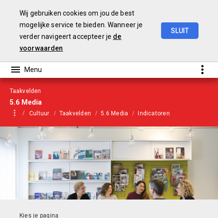
Wij gebruiken cookies om jou de best
mogelijke service te bieden. Wanneer je
SLUIT
verder navigeert accepteer je
de
Begroting
2021
voorwaarden
Taakvelden
5.6 Media
Cultuur
Taakvelden
5.6 Media
Indicatoren