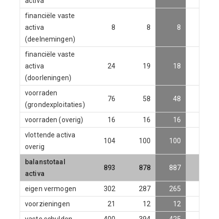
activa
financiële vaste
activa
8
8
8
8
(deelnemingen)
financiële vaste
activa
24
19
18
20
(doorleningen)
voorraden
76
58
48
38
(grondexploitaties)
voorraden (overig)
16
16
16
16
vlottende activa
104
100
100
100
overig
balanstotaal
893
878
887
894
activa
eigen vermogen
302
287
265
258
voorzieningen
21
12
12
12
vaste schulden
400
394
425
440