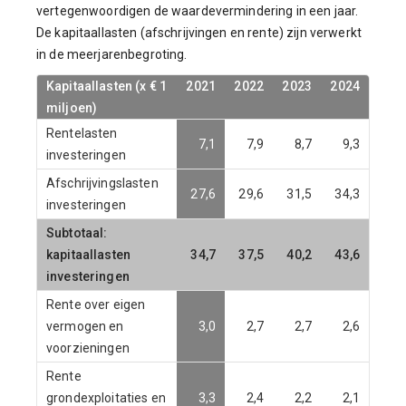
vertegenwoordigen de waardevermindering in een jaar.
De kapitaallasten (afschrijvingen en rente) zijn verwerkt
in de meerjarenbegroting.
Kapitaallasten (x € 1
Kapitaallasten (x € 1
2021
2021
2022
2022
2023
2023
2024
2024
miljoen)
miljoen)
Rentelasten
7,1
7,9
8,7
9,3
investeringen
Afschrijvingslasten
27,6
29,6
31,5
34,3
investeringen
Subtotaal:
kapitaallasten
34,7
37,5
40,2
43,6
investeringen
Rente over eigen
vermogen en
3,0
2,7
2,7
2,6
voorzieningen
Rente
grondexploitaties en
3,3
2,4
2,2
2,1