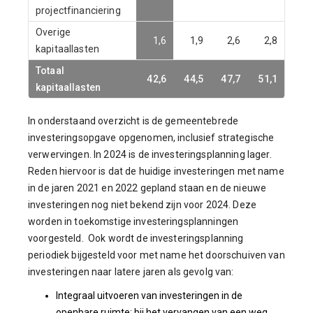
projectfinanciering
Overige
1,6
1,9
2,6
2,8
kapitaallasten
Totaal
42,6
44,5
47,7
51,1
kapitaallasten
In onderstaand overzicht is de gemeentebrede
investeringsopgave opgenomen, inclusief strategische
verwervingen. In 2024 is de investeringsplanning lager.
Reden hiervoor is dat de huidige investeringen met name
in de jaren 2021 en 2022 gepland staan en de nieuwe
investeringen nog niet bekend zijn voor 2024. Deze
worden in toekomstige investeringsplanningen
voorgesteld. Ook wordt de investeringsplanning
periodiek bijgesteld voor met name het doorschuiven van
investeringen naar latere jaren als gevolg van:
Integraal uitvoeren van investeringen in de
openbare ruimte: bij het vervangen van een weg