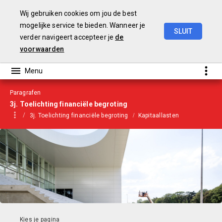
Wij gebruiken cookies om jou de best
mogelijke service te bieden. Wanneer je
SLUIT
verder navigeert accepteer je
de
Begroting
2021
voorwaarden
Paragrafen
3j. Toelichting financiële begroting
3j. Toelichting financiële begroting
Kapitaallasten