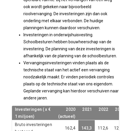
ook wordt gekeken naar bijvoorbeeld
rioolvervanging. De investeringen zijn dan ook
onderling met elkaar verbonden. De huidige
planningen kunnen daardoor verschuiven.
Investeringen in onderwijshuisvesting.
Schoolbesturen hebben bouwheerschap van de
investering. De planning van deze investeringen is
afhankelijk van de planning van de schoolbesturen.
Vervangingsinvesteringen vinden plaats als de
technische staat van het actief een vervanging
noodzakelijk maakt. Er vinden periodiek controles
plaats op de technische staat van ons eigendom.
Geplande vervanging kan hierdoor verschuiven naar
andere jaren.
Investeringen ( x €
Investeringen ( x €
2020
2020
2021
2021
2022
2022
2023
2023
1 miljoen)
1 miljoen)
(actueel)
(actueel)
Bruto investeringen
162,4
143,3
112,6
126,3