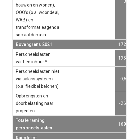
3,0
bouwen en wonen),
OOO's (o.a. woondeal,
WAB) en
transformatieagenda
sociaal domein
Bovengrens 2021
172,2
Personeelslasten
195,9
vast en inhuur *
Personeelslasten niet
via salarissysteem
0,6
(o.a. flexibel belonen)
Opbrengsten en
doorbelasting naar
-26,9
projecten
Totale raming
169,6
personeelslasten
Ruimte tot