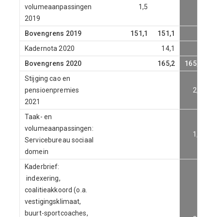
volumeaanpassingen
1,5
2019
Bovengrens 2019
151,1
151,1
Kadernota 2020
14,1
Bovengrens 2020
165,2
165,2
Stijging cao en
pensioenpremies
2,4
2021
Taak- en
volumeaanpassingen:
1,6
Servicebureau sociaal
domein
Kaderbrief:
indexering,
coalitieakkoord (o.a.
vestigingsklimaat,
buurt-sportcoaches,