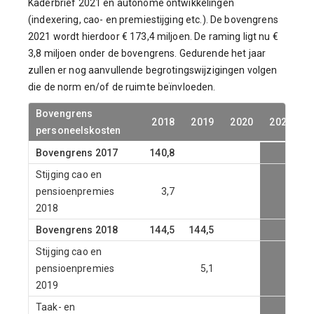
Kaderbrief 2021 en autonome ontwikkelingen
(indexering, cao- en premiestijging etc.). De bovengrens
2021 wordt hierdoor € 173,4 miljoen. De raming ligt nu €
3,8 miljoen onder de bovengrens. Gedurende het jaar
zullen er nog aanvullende begrotingswijzigingen volgen
die de norm en/of de ruimte beïnvloeden.
Bovengrens
2018
2019
2020
2021
personeelskosten
Bovengrens 2017
140,8
Stijging cao en
pensioenpremies
3,7
2018
Bovengrens 2018
144,5
144,5
Stijging cao en
pensioenpremies
5,1
2019
Taak- en