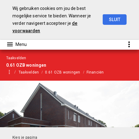
Wij gebruiken cookies om jou de best
mogelijke service te bieden. Wanneer je
SLUIT
verder navigeert accepteer je
de
Begroting
2021
voorwaarden
Taakvelden
0.61 OZB woningen
Taakvelden
0.61 OZB woningen
Financiën