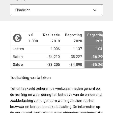
x €
Realisatie
Begroting
Begroting
B
1.000
2019
2020
2021
Lasten
1.006
1.137
1.031
Baten
-34.210
-35.227
-36.299
Saldo
-33.205
-34.090
-35.268
Toelichting vaste taken
Tot dit taakveld behoren de werkzaamheden gericht op
de heffing en waardering ten behoeve van de onroerend
zaakbelasting van eigendom woningen alsmede het
bezwaar en beroep op deze belasting. De inkomsten op
de onroerend zaakbelasting van eigendom woningen zijn