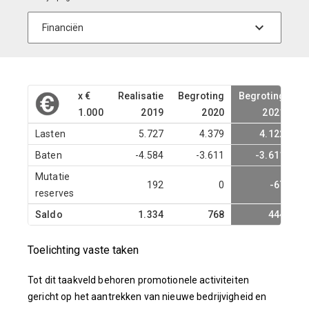
x €
Realisatie
Begroting
Begroting
B
1.000
2019
2020
2021
Lasten
5.727
4.379
4.122
Baten
-4.584
-3.611
-3.611
Mutatie
192
0
-67
reserves
Saldo
1.334
768
444
Toelichting vaste taken
Tot dit taakveld behoren promotionele activiteiten
gericht op het aantrekken van nieuwe bedrijvigheid en