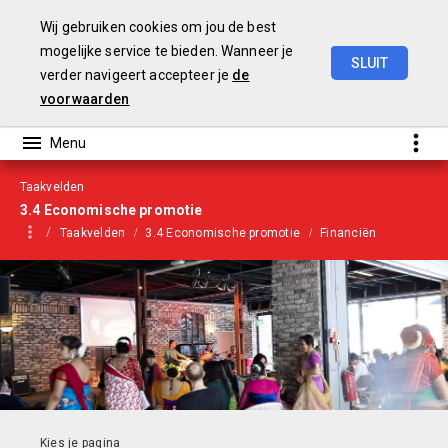
Wij gebruiken cookies om jou de best
mogelijke service te bieden. Wanneer je
SLUIT
verder navigeert accepteer je
de
Begroting
2021
voorwaarden
Taakvelden
3.4 Economische promotie
Taakvelden
3.4 Economische promotie
Financiën