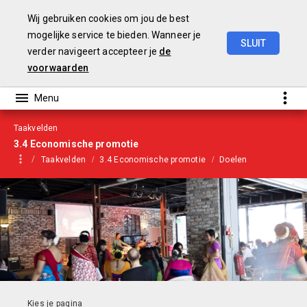
Wij gebruiken cookies om jou de best
mogelijke service te bieden. Wanneer je
SLUIT
verder navigeert accepteer je
de
Begroting
2021
voorwaarden
Taakvelden
3.4 Economische promotie
Taakvelden
3.4 Economische promotie
Doelen