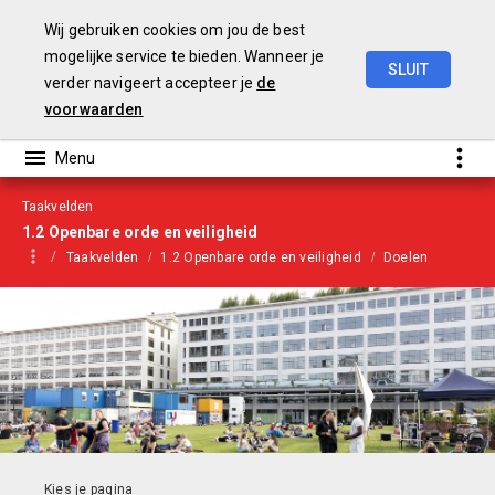
Wij gebruiken cookies om jou de best
mogelijke service te bieden. Wanneer je
SLUIT
verder navigeert accepteer je
de
Begroting
2021
voorwaarden
Taakvelden
1.2 Openbare orde en veiligheid
Taakvelden
1.2 Openbare orde en veiligheid
Doelen