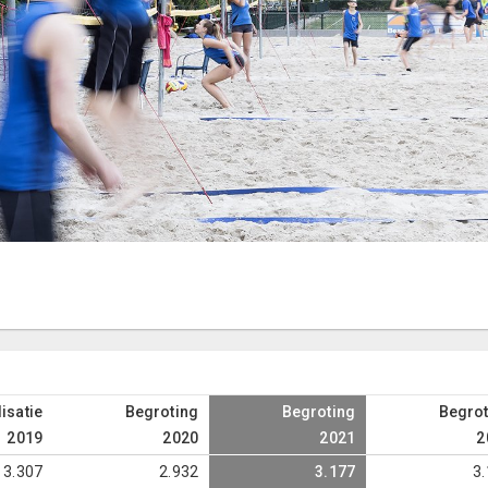
isatie
Begroting
Begroting
Begrot
2019
2020
2021
2
3.307
2.932
3.177
3