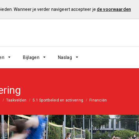
 bieden. Wanneer je verder navigeert accepteer je
de voorwaarden
en
Bijlagen
Naslag
ering
Taakvelden
5.1 Sportbeleid en activering
Financiën