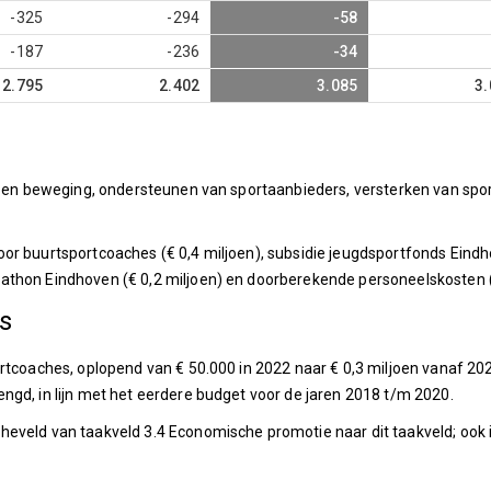
-325
-294
-58
-187
-236
-34
2.795
2.402
3.085
3.
t en beweging, ondersteunen van sportaanbieders, versterken van sport
r buurtsportcoaches (€ 0,4 miljoen), subsidie jeugdsportfonds Eindhove
thon Eindhoven (€ 0,2 miljoen) en doorberekende personeelskosten (€
es
rtcoaches, oplopend van € 50.000 in 2022 naar € 0,3 miljoen vanaf 202
ngd, in lijn met het eerdere budget voor de jaren 2018 t/m 2020.
eveld van taakveld 3.4 Economische promotie naar dit taakveld; ook i