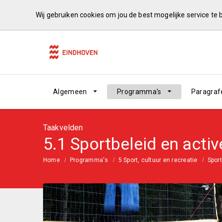
Wij gebruiken cookies om jou de best mogelijke service te
Algemeen
Programma's
Paragraf
Taakvelden
5.1 Sportbeleid en activ
Home
Programma's
5 Sport, cultuur en recreatie
Sport