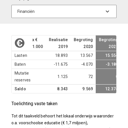
x €
Realisatie
Begroting
Begroting
B
1.000
2019
2020
2021
Lasten
18.893
13.567
15.554
Baten
-11.675
-4.070
-3.180
Mutatie
1.125
72
0
reserves
Saldo
8.343
9.569
12.374
Toelichting vaste taken
Tot dit taakveld behoort het lokaal onderwijs waaronder
o.a. voorschoolse educatie (€ 1,7 miljoen),