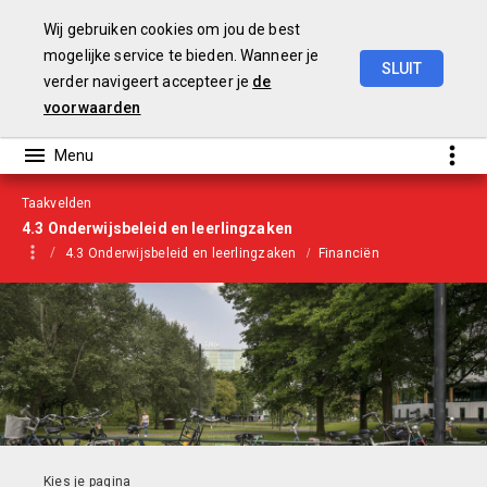
Wij gebruiken cookies om jou de best
mogelijke service te bieden. Wanneer je
SLUIT
verder navigeert accepteer je
de
Begroting
2021
voorwaarden
Taakvelden
4.3 Onderwijsbeleid en leerlingzaken
4.3 Onderwijsbeleid en leerlingzaken
Financiën