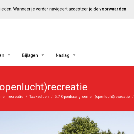
 bieden. Wanneer je verder navigeert accepteer je
de voorwaarden
en
Bijlagen
Naslag
openlucht)recreatie
n en recreatie
Taakvelden
5.7 Openbaar groen en (openlucht)recreatie