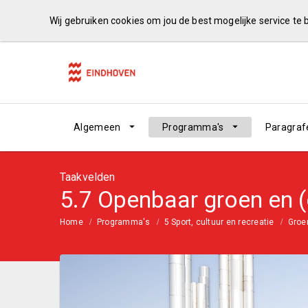
Wij gebruiken cookies om jou de best mogelijke service te
Algemeen
Programma's
Paragraf
Taakvelden
5.7 Openbaar groen en (
Home
Programma's
5 Sport, cultuur en recreatie
Groe