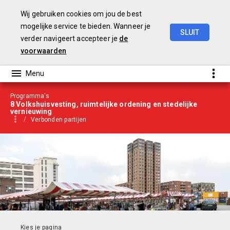
Wij gebruiken cookies om jou de best
mogelijke service te bieden. Wanneer je
SLUIT
verder navigeert accepteer je
de
Begroting
2021
voorwaarden
Programma's
8 Volkshuisvesting, ruimtelijke ordening en stedelijke
vernieuwing
Verbonden partijen