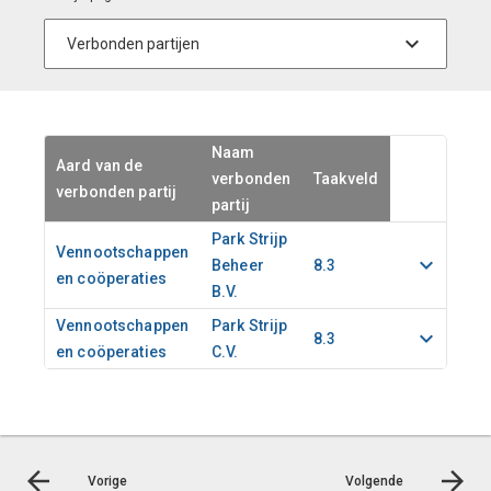
Naam
Aard van de
verbonden
Taakveld
verbonden partij
partij
Park Strijp
Vennootschappen
Beheer
8.3
en coöperaties
B.V.
Vennootschappen
Park Strijp
8.3
en coöperaties
C.V.
Vorige
Volgende