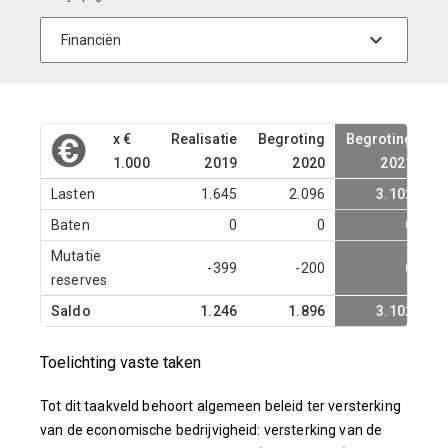
x €
Realisatie
Begroting
Begroting
B
1.000
2019
2020
2021
Lasten
1.645
2.096
3.102
Baten
0
0
0
Mutatie
-399
-200
0
reserves
Saldo
1.246
1.896
3.102
Toelichting vaste taken
Tot dit taakveld behoort algemeen beleid ter versterking
van de economische bedrijvigheid: versterking van de