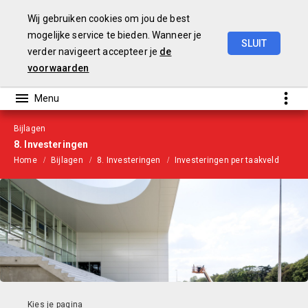
Wij gebruiken cookies om jou de best
mogelijke service te bieden. Wanneer je
SLUIT
verder navigeert accepteer je
de
Begroting
2021
voorwaarden
Bijlagen
8. Investeringen
Home
Bijlagen
8. Investeringen
Investeringen per taakveld