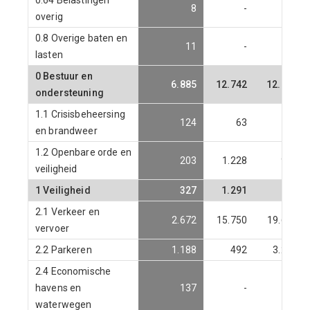
8
-
32
overig
0.8 Overige baten en
11
-
-
lasten
0 Bestuur en
6.885
12.742
12.941
ondersteuning
1.1 Crisisbeheersing
124
63
-
en brandweer
1.2 Openbare orde en
203
1.228
903
veiligheid
1 Veiligheid
327
1.291
903
2.1 Verkeer en
2.672
15.750
19.636
vervoer
2.2 Parkeren
1.188
492
3.211
2.4 Economische
havens en
137
-
-
waterwegen