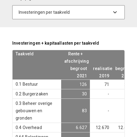
Investeringen + kapitaallasten per taakveld
Taakveld
Taakveld
Rente +
Rente +
afschrijving
afschrijving
begroot
begroot
realisatie
realisatie
begroot
begroot
2021
2021
2019
2019
2020
2020
0.1 Bestuur
126
71
267
0.2 Burgerzaken
30
-
138
0.3 Beheer overige
gebouwen en
83
-
39
gronden
0.4 Overhead
6.627
12.670
12.465
0.64 Belastingen