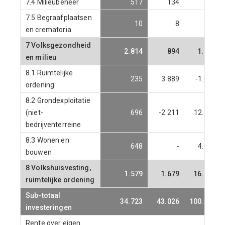
7.4 Milieubeheer
517
134
376
7.5 Begraafplaatsen
10
8
-
en crematoria
7 Volksgezondheid
2.814
894
1.563
en milieu
8.1 Ruimtelijke
235
3.889
-1.000
ordening
8.2 Grondexploitatie
(niet-
696
-2.211
12.522
bedrijventerreine
8.3 Wonen en
648
-
4.677
bouwen
8 Volkshuisvesting,
1.579
1.679
16.198
ruimtelijke ordening
Sub-totaal
34.723
43.026
100.074
investeringen
Rente over eigen