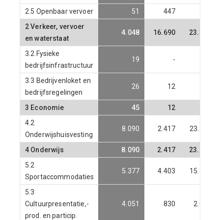
2.5 Openbaar vervoer
51
447
546
2 Verkeer, vervoer
4.048
16.690
23.393
en waterstaat
3.2 Fysieke
19
-
25
bedrijfsinfrastructuur
3.3 Bedrijvenloket en
26
12
-
bedrijfsregelingen
3 Economie
45
12
25
4.2
8.090
2.417
23.280
Onderwijshuisvesting
4 Onderwijs
8.090
2.417
23.280
5.2
5.377
4.403
15.303
Sportaccommodaties
5.3
Cultuurpresentatie,-
4.051
830
2.042
prod. en particip.