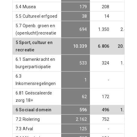
5.4 Musea
179
208
301
5.5 Cultureel erfgoed
38
14
142
5.7 Openb. groen en
694
1.350
2.443
(openlucht)recreatie
5 Sport, cultuur en
10.339
6.806
20.231
recreatie
6.1 Samenkracht en
533
324
1.540
burgerparticipatie
6.3
1
-
-
Inkomensregelingen
6.81 Geëscaleerde
62
172
-
zorg 18+
6 Sociaal domein
596
496
1.540
7.2 Riolering
2.162
752
801
7.3 Afval
125
-
386